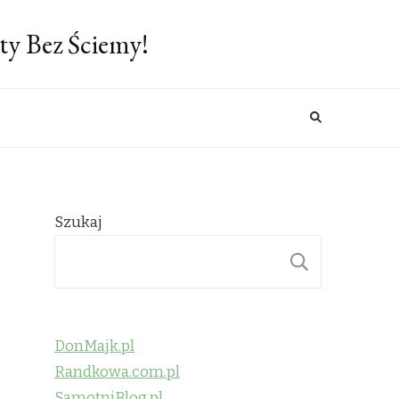
ty Bez Ściemy!
Szukaj
SZUKAJ
DonMajk.pl
Randkowa.com.pl
SamotniBlog.pl