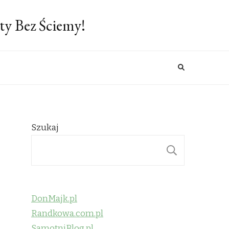
ty Bez Ściemy!
Szukaj
SZUKAJ
DonMajk.pl
Randkowa.com.pl
SamotniBlog.pl