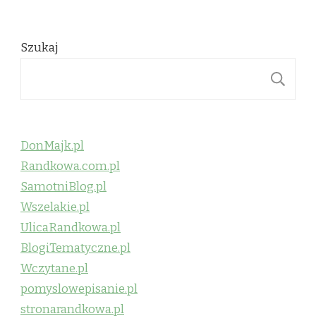
Szukaj
S
DonMajk.pl
Randkowa.com.pl
SamotniBlog.pl
Wszelakie.pl
UlicaRandkowa.pl
BlogiTematyczne.pl
Wczytane.pl
pomyslowepisanie.pl
stronarandkowa.pl