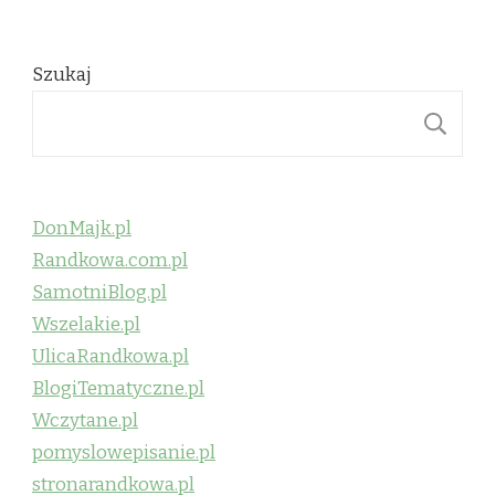
Szukaj
S
DonMajk.pl
Randkowa.com.pl
SamotniBlog.pl
Wszelakie.pl
UlicaRandkowa.pl
BlogiTematyczne.pl
Wczytane.pl
pomyslowepisanie.pl
stronarandkowa.pl