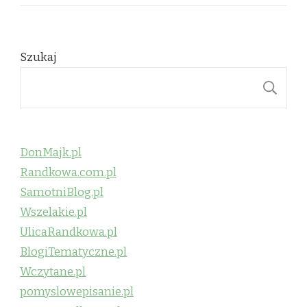
Szukaj
S
DonMajk.pl
Randkowa.com.pl
SamotniBlog.pl
Wszelakie.pl
UlicaRandkowa.pl
BlogiTematyczne.pl
Wczytane.pl
pomyslowepisanie.pl