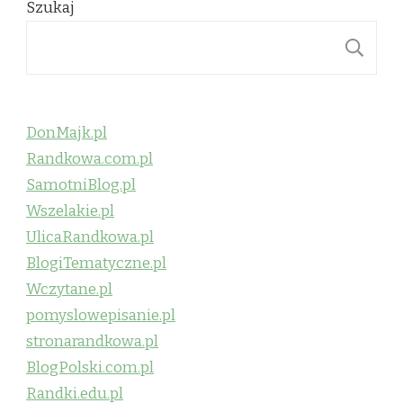
Szukaj
S
DonMajk.pl
Randkowa.com.pl
SamotniBlog.pl
Wszelakie.pl
UlicaRandkowa.pl
BlogiTematyczne.pl
Wczytane.pl
pomyslowepisanie.pl
stronarandkowa.pl
BlogPolski.com.pl
Randki.edu.pl