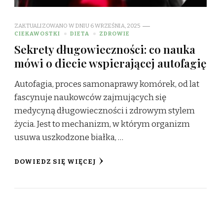
ZAKTUALIZOWANO W DNIU
6 WRZEŚNIA, 2025
CIEKAWOSTKI
DIETA
ZDROWIE
Sekrety długowieczności: co nauka
mówi o diecie wspierającej autofagię
Autofagia, proces samonaprawy komórek, od lat
fascynuje naukowców zajmujących się
medycyną długowieczności i zdrowym stylem
życia. Jest to mechanizm, w którym organizm
usuwa uszkodzone białka, …
DOWIEDZ SIĘ WIĘCEJ