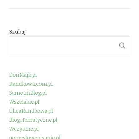
Szukaj
S
DonMajk.pl
Randkowa.com.pl
SamotniBlog.pl
Wszelakie.pl
UlicaRandkowa.pl
BlogiTematyczne.pl
Wczytane.pl
pomyslowepisanie.pl