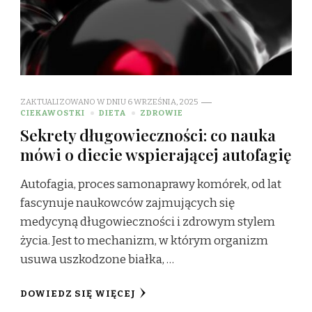
ZAKTUALIZOWANO W DNIU
6 WRZEŚNIA, 2025
CIEKAWOSTKI
DIETA
ZDROWIE
Sekrety długowieczności: co nauka
mówi o diecie wspierającej autofagię
Autofagia, proces samonaprawy komórek, od lat
fascynuje naukowców zajmujących się
medycyną długowieczności i zdrowym stylem
życia. Jest to mechanizm, w którym organizm
usuwa uszkodzone białka, …
DOWIEDZ SIĘ WIĘCEJ