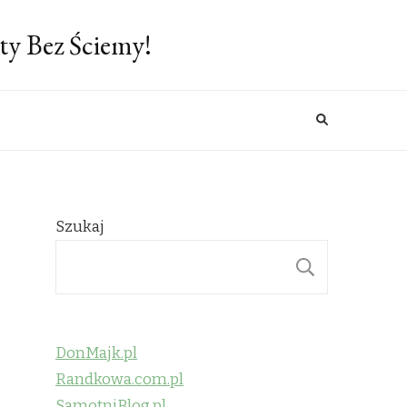
ty Bez Ściemy!
Szukaj
SZUKAJ
DonMajk.pl
Randkowa.com.pl
SamotniBlog.pl