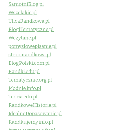
SamotniBlog.pl
Wszelakie.pl
UlicaRandkowa.pl
BlogiTematyczne.pl
Wczytane.pl
pomyslowepisanie.pl
stronarandkowa.pl
BlogPolski.com.pl
Randki.edu.pl
Tematycznie.org.pl
Modnie.info.pl
Teoria.edu.pl
RandkoweHistorie.pl
IdealneDopasowanie.pl
Randkujemy.info.pl