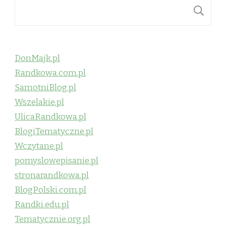
S
DonMajk.pl
Randkowa.com.pl
SamotniBlog.pl
Wszelakie.pl
UlicaRandkowa.pl
BlogiTematyczne.pl
Wczytane.pl
pomyslowepisanie.pl
stronarandkowa.pl
BlogPolski.com.pl
Randki.edu.pl
Tematycznie.org.pl