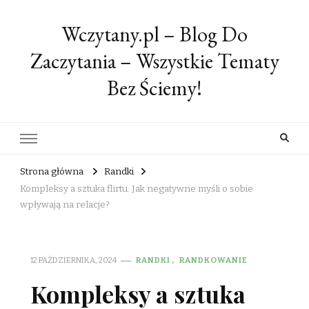
Wczytany.pl – Blog Do
Zaczytania – Wszystkie Tematy
Bez Ściemy!
Strona główna
Randki
Kompleksy a sztuka flirtu: Jak negatywne myśli o sobie
wpływają na relacje?
12 PAŹDZIERNIKA, 2024
RANDKI
RANDKOWANIE
Kompleksy a sztuka