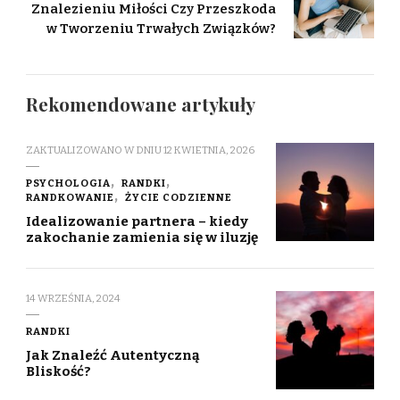
Znalezieniu Miłości Czy Przeszkoda
w Tworzeniu Trwałych Związków?
Rekomendowane artykuły
ZAKTUALIZOWANO W DNIU
12 KWIETNIA, 2026
PSYCHOLOGIA
RANDKI
RANDKOWANIE
ŻYCIE CODZIENNE
Idealizowanie partnera – kiedy
zakochanie zamienia się w iluzję
14 WRZEŚNIA, 2024
RANDKI
Jak Znaleźć Autentyczną
Bliskość?