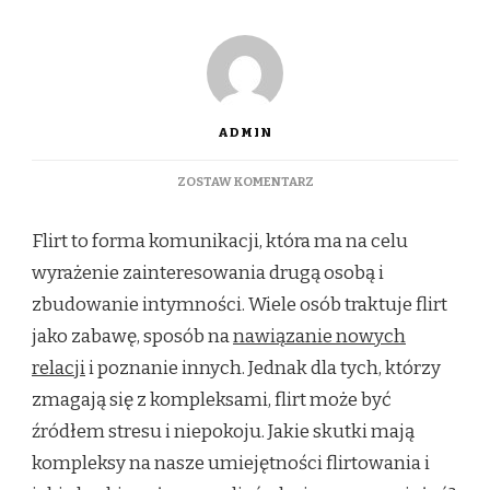
ADMIN
DO
ZOSTAW KOMENTARZ
KOMPLEKSY
A
Flirt to forma komunikacji, która ma na celu
SZTUKA
FLIRTU:
wyrażenie zainteresowania drugą osobą i
JAK
zbudowanie intymności. Wiele osób traktuje flirt
NEGATYWNE
MYŚLI
jako zabawę, sposób na
nawiązanie nowych
O
relacji
i poznanie innych. Jednak dla tych, którzy
SOBIE
WPŁYWAJĄ
zmagają się z kompleksami, flirt może być
NA
źródłem stresu i niepokoju. Jakie skutki mają
RELACJE?
kompleksy na nasze umiejętności flirtowania i