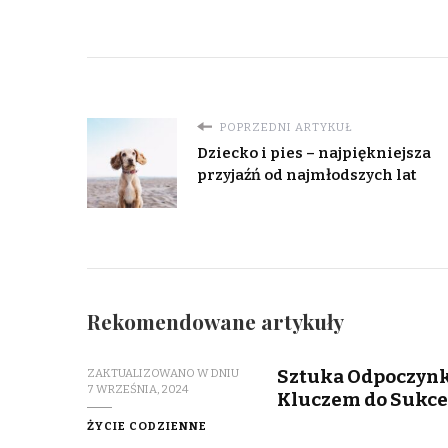
POPRZEDNI ARTYKUŁ
Dziecko i pies – najpiękniejsza
przyjaźń od najmłodszych lat
Rekomendowane artykuły
Sztuka Odpoczynku
ZAKTUALIZOWANO W DNIU
7 WRZEŚNIA, 2024
Kluczem do Sukce
ŻYCIE CODZIENNE