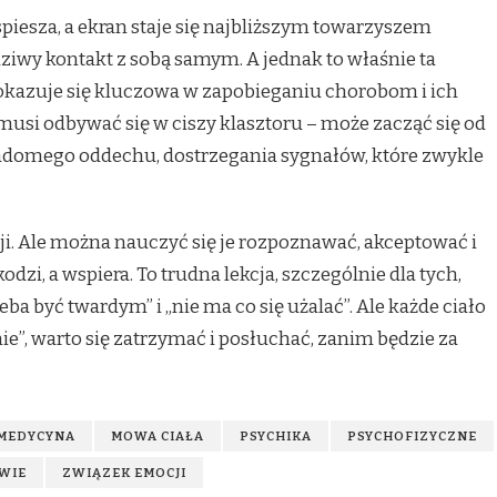
piesza, a ekran staje się najbliższym towarzyszem
dziwy kontakt z sobą samym. A jednak to właśnie ta
okazuje się kluczowa w zapobieganiu chorobom i ich
usi odbywać się w ciszy klasztoru – może zacząć się od
adomego oddechu, dostrzegania sygnałów, które zwykle
cji. Ale można nauczyć się je rozpoznawać, akceptować i
dzi, a wspiera. To trudna lekcja, szczególnie dla tych,
rzeba być twardym” i „nie ma co się użalać”. Ale każde ciało
ie”, warto się zatrzymać i posłuchać, zanim będzie za
MEDYCYNA
MOWA CIAŁA
PSYCHIKA
PSYCHOFIZYCZNE
WIE
ZWIĄZEK EMOCJI