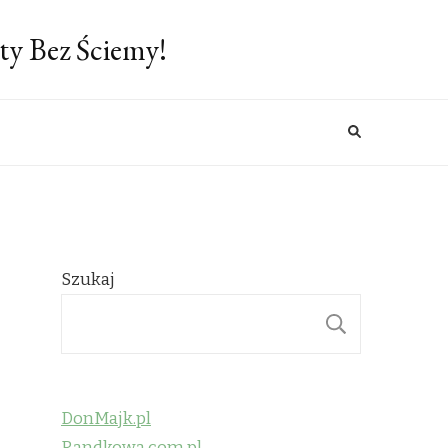
ty Bez Ściemy!
Szukaj
SZUKAJ
DonMajk.pl
Randkowa.com.pl