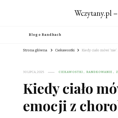
Wczytany.pl –
Blog o Randkach
Strona główna
Ciekawostki
Kiedy ciało mówi 'nie
30 LIPCA, 2025
CIEKAWOSTKI
RANDKOWANIE
Kiedy ciało mów
emocji z chor