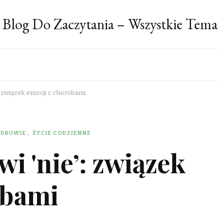
 Blog Do Zaczytania – Wszystkie Tema
’: związek emocji z chorobami
ZDROWIE
ŻYCIE CODZIENNE
i 'nie’: związek
obami