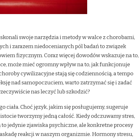
konali swoje narzędzia i metody w walce z chorobami,
ących i zarazem niedocenianych pól badań to związek
wiem fizycznym. Coraz więcej dowodów wskazuje na to,
chice, może mieć ogromny wpływ na to, jak funkcjonuje
choroby cywilizacyjne stają się codziennością, a tempo
leksję nad samopoczuciem, warto zatrzymać się i zadać
zeczywiście nas leczyć lub szkodzić?
o ciała. Choć język, jakim się posługujemy, sugeruje
o w istocie tworzymy jedną całość. Kiedy odczuwamy stres,
ą to jedynie zjawiska psychiczne, ale konkretne procesy
kaskadę reakcji w naszym organizmie. Hormony stresu,