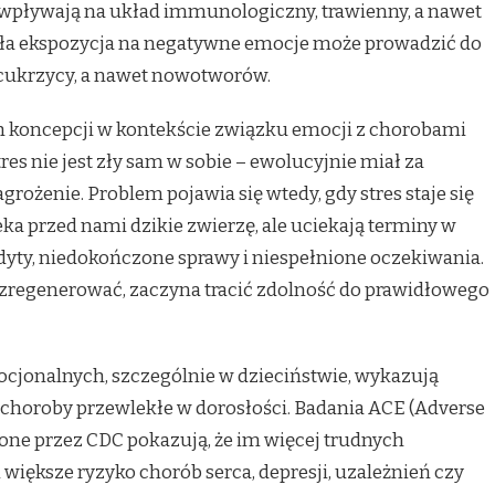
a, wpływają na układ immunologiczny, trawienny, a nawet
ła ekspozycja na negatywne emocje może prowadzić do
 cukrzycy, a nawet nowotworów.
ch koncepcji w kontekście związku emocji z chorobami
tres nie jest zły sam w sobie – ewolucyjnie miał za
ożenie. Problem pojawia się wtedy, gdy stres staje się
ka przed nami dzikie zwierzę, ale uciekają terminy w
dyty, niedokończone sprawy i niespełnione oczekiwania.
ę zregenerować, zaczyna tracić zdolność do prawidłowego
cjonalnych, szczególnie w dzieciństwie, wykazują
choroby przewlekłe w dorosłości. Badania ACE (Adverse
ne przez CDC pokazują, że im więcej trudnych
większe ryzyko chorób serca, depresji, uzależnień czy