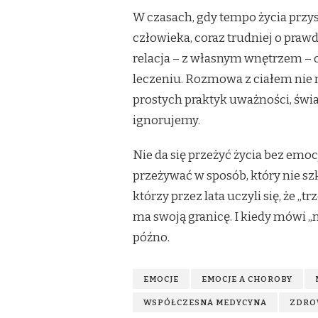
W czasach, gdy tempo życia przys
człowieka, coraz trudniej o praw
relacja – z własnym wnętrzem – 
leczeniu. Rozmowa z ciałem nie m
prostych praktyk uważności, świ
ignorujemy.
Nie da się przeżyć życia bez emo
przeżywać w sposób, który nie szko
którzy przez lata uczyli się, że „t
ma swoją granicę. I kiedy mówi „n
późno.
EMOCJE
EMOCJE A CHOROBY
WSPÓŁCZESNA MEDYCYNA
ZDRO