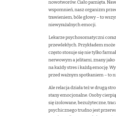
nowotworów. Ciało pamięta. Naw
wspomnień, nasz organizm przech
trawieniem, bóle głowy – to wsz
niewyrażalnych emocji.
Lekarze psychosomatyczni coraz 
przewlekłych. Przykładem może b
często stosuje się nie tylko farm
nerwowym a jelitami, znany jako
na każdy stres i każdą emocję. W
przed ważnym spotkaniem – to nie
Ale relacja działa też w drugą 
stany emocjonalne. Osoby cierpiąc
się izolowane, bezużyteczne, tra
psychicznego trudno jest przerwa