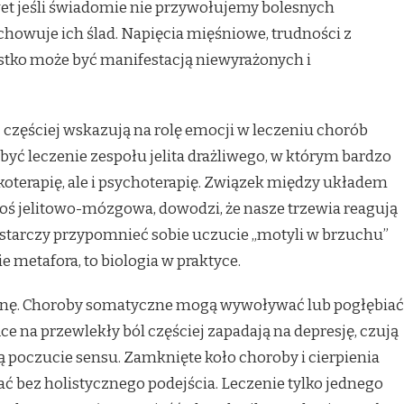
et jeśli świadomie nie przywołujemy bolesnych
owuje ich ślad. Napięcia mięśniowe, trudności z
ystko może być manifestacją niewyrażonych i
częściej wskazują na rolę emocji w leczeniu chorób
yć leczenie zespołu jelita drażliwego, w którym bardzo
akoterapię, ale i psychoterapię. Związek między układem
 oś jelitowo-mózgowa, dowodzi, że nasze trzewia reagują
ystarczy przypomnieć sobie uczucie „motyli w brzuchu”
 metafora, to biologia w praktyce.
stronę. Choroby somatyczne mogą wywoływać lub pogłębiać
e na przewlekły ból częściej zapadają na depresję, czują
cą poczucie sensu. Zamknięte koło choroby i cierpienia
ć bez holistycznego podejścia. Leczenie tylko jednego