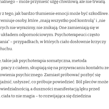
alnego – może przynieść ulgę chwilową, ale nie trwałą.
y z tego, jak bardzo tłumienie emocji może być szkodliwe.
emiuje osoby, które „mają wszystko pod kontrolą” i „nie
órych nie wyrazimy, nie znikają. One zamieniają się w
 z układem odpornościowym. Psychoterapeuci często
nia” – przypadkach, w których ciało dosłownie krzyczy
łuchu.
, takie jak psychoterapia somatyczna, metoda
 pracy z ciałem, skupiają się na przywracaniu kontaktu ze
rowienia psychicznego. Zamiast próbować pozbyć się
yjaźnić, usłyszeć, co próbuje powiedzieć. Ból pleców może
iedzialnością, a duszności manifestacją lęku przed
ciała to nie magia – to rozwijająca się dziedzina