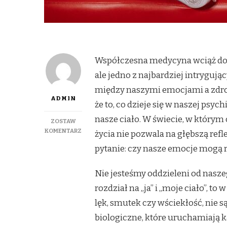
Współczesna medycyna wciąż dos
ale jedno z najbardziej intryguj
między naszymi emocjami a zdro
ADMIN
że to, co dzieje się w naszej psy
nasze ciało. W świecie, w którym 
ZOSTAW
DO
KOMENTARZ
życia nie pozwala na głębszą ref
KIEDY
pytanie: czy nasze emocje mogą r
CIAŁO
MÓWI
'NIE’:
Nie jesteśmy oddzieleni od naszeg
ZWIĄZEK
rozdział na „ja” i „moje ciało”, t
EMOCJI
Z
lęk, smutek czy wściekłość, nie s
CHOROBAMI
biologiczne, które uruchamiają 