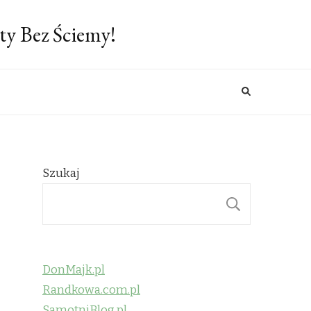
ty Bez Ściemy!
Szukaj
SZUKAJ
DonMajk.pl
Randkowa.com.pl
SamotniBlog.pl