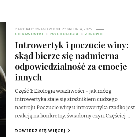
ZAKTUALIZOWANO W DNIU
27 GRUDNIA, 2025
CIEKAWOSTKI
PSYCHOLOGIA
ZDROWIE
Introwertyk i poczucie winy:
skąd bierze się nadmierna
odpowiedzialność za emocje
innych
Część 1: Ekologia wrażliwości – jak mózg
introwertyka staje się strażnikiem cudzego
nastroju Poczucie winy u introwertyka rzadko jest
reakcją na konkretny, świadomy czyn. Częściej …
DOWIEDZ SIĘ WIĘCEJ