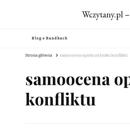
Wczytany.pl –
Blog o Randkach
Strona główna
samoocena oparta na braku konfliktu
samoocena op
konfliktu