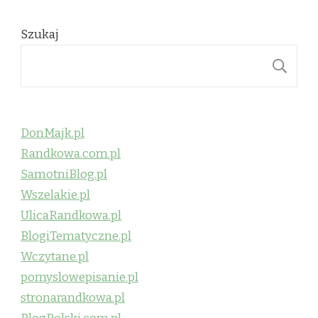
Szukaj
S
DonMajk.pl
Randkowa.com.pl
SamotniBlog.pl
Wszelakie.pl
UlicaRandkowa.pl
BlogiTematyczne.pl
Wczytane.pl
pomyslowepisanie.pl
stronarandkowa.pl