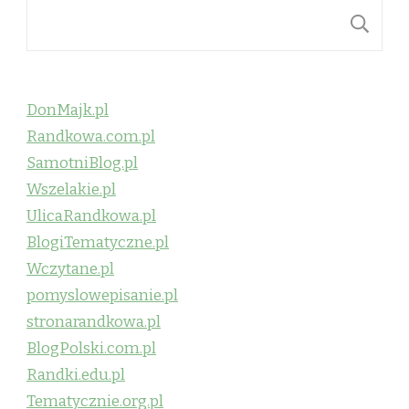
S
DonMajk.pl
Randkowa.com.pl
SamotniBlog.pl
Wszelakie.pl
UlicaRandkowa.pl
BlogiTematyczne.pl
Wczytane.pl
pomyslowepisanie.pl
stronarandkowa.pl
BlogPolski.com.pl
Randki.edu.pl
Tematycznie.org.pl