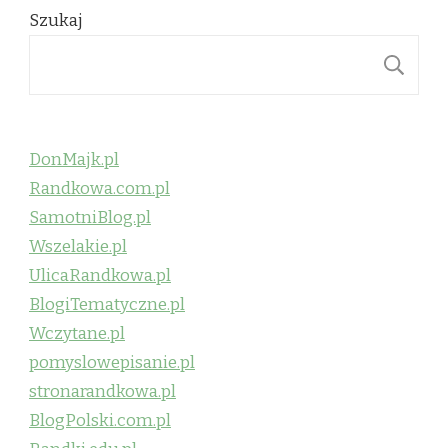
Szukaj
S
DonMajk.pl
Randkowa.com.pl
SamotniBlog.pl
Wszelakie.pl
UlicaRandkowa.pl
BlogiTematyczne.pl
Wczytane.pl
pomyslowepisanie.pl
stronarandkowa.pl
BlogPolski.com.pl