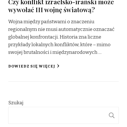
Czy konflikt izraelsko-irański może
wywołać III wojnę światową?
Wojna między państwami o znaczeniu
regionalnym nie musi automatycznie oznaczać
globalnej konfrontacji. Historia zna liczne
przykłady lokalnych konfliktów, które – mimo
swojej brutalności i międzynarodowych …
DOWIEDZ SIĘ WIĘCEJ
Szukaj
S