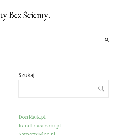
ty Bez Ściemy!
Szukaj
SZUKAJ
DonMajk.pl
Randkowa.com.pl
SamotniBlog.pl