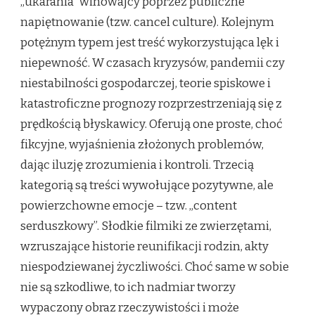
„ukarania” winowajcy poprzez publiczne
napiętnowanie (tzw. cancel culture). Kolejnym
potężnym typem jest treść wykorzystująca lęk i
niepewność. W czasach kryzysów, pandemii czy
niestabilności gospodarczej, teorie spiskowe i
katastroficzne prognozy rozprzestrzeniają się z
prędkością błyskawicy. Oferują one proste, choć
fikcyjne, wyjaśnienia złożonych problemów,
dając iluzję zrozumienia i kontroli. Trzecią
kategorią są treści wywołujące pozytywne, ale
powierzchowne emocje – tzw. „content
serduszkowy”. Słodkie filmiki ze zwierzętami,
wzruszające historie reunifikacji rodzin, akty
niespodziewanej życzliwości. Choć same w sobie
nie są szkodliwe, to ich nadmiar tworzy
wypaczony obraz rzeczywistości i może