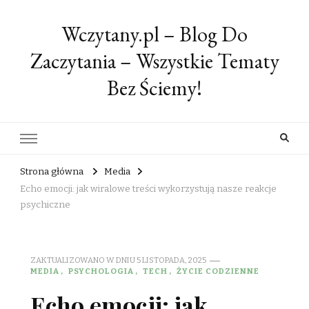
Wczytany.pl – Blog Do
Zaczytania – Wszystkie Tematy
Bez Ściemy!
Strona główna
Media
Echo emocji: jak wiralowe treści wykorzystują nasze reakcje
psychiczne
ZAKTUALIZOWANO W DNIU
5 LISTOPADA, 2025
MEDIA
PSYCHOLOGIA
TECH
ŻYCIE CODZIENNE
Echo emocji: jak