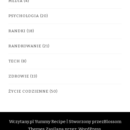
MEDIA
(4)
PSYCHOLOGIA
(20)
RANDKI
(18)
RANDKOWANIE
(21)
TECH
(8)
ZDROWIE
(13)
ŻYCIE CODZIENNE
(50)
Wczytany.pl
Yummy Recipe | Stworzony przez
Blossom
Themes
.Zasilana przez:
WordPress
.