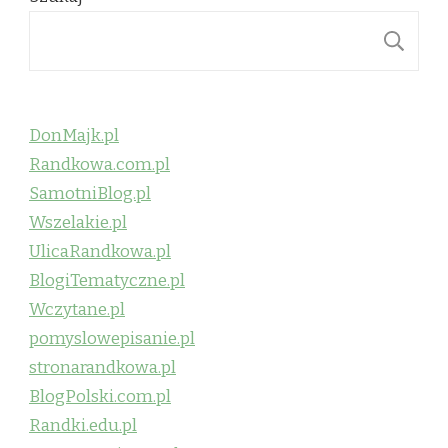
S
DonMajk.pl
Randkowa.com.pl
SamotniBlog.pl
Wszelakie.pl
UlicaRandkowa.pl
BlogiTematyczne.pl
Wczytane.pl
pomyslowepisanie.pl
stronarandkowa.pl
BlogPolski.com.pl
Randki.edu.pl