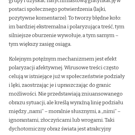
grupy i uzyskać natychmiastową gratyfikację w
postaci społecznego potwierdzenia (lajki,
pozytywne komentarze). To tworzy błędne koło:
im bardziej ekstremalna i polaryzująca treść, tym
silniejsze oburzenie wywołuje, a tym samym –
tym większy zasięg osiąga.
Kolejnym potężnym mechanizmem jest efekt
polaryzacji afektywnej. Wirusowe treści często
celują w istniejące już w społeczeństwie podziały
i lęki, zaostrzając je i upraszczając do granic
możliwości. Nie przedstawiają zniuansowanego
obrazu sytuacji, ale kreślą wyraźną linię podziału
między „nami” – moralnie słusznymi, a „nimi” –
ignorantami, złoczyńcami lub wrogami. Taki
dychotomiczny obraz świata jest atrakcyjny