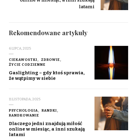
online w miesiąc, a inni szukają
latami
Rekomendowane artykuły
6 LIPCA, 2025
CIEKAWOSTKI
ZDROWIE
ŻYCIE CODZIENNE
Gaslighting – gdy ktoś sprawia,
że wątpimy w siebie
11 LISTOPADA, 2025
PSYCHOLOGIA
RANDKI
RANDKOWANIE
Dlaczego jedni znajdują miłość
online w miesiąc, a inni szukają
latami