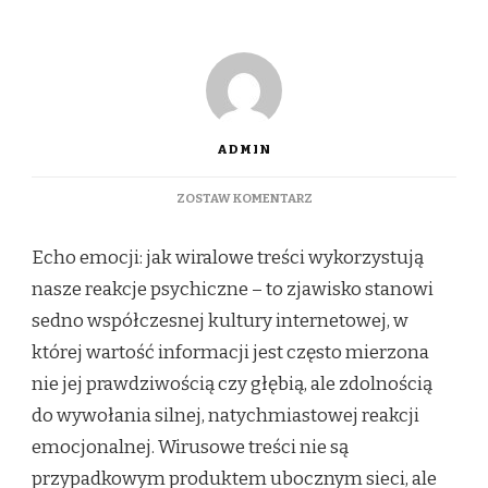
ADMIN
DO
ZOSTAW KOMENTARZ
ECHO
EMOCJI:
Echo emocji: jak wiralowe treści wykorzystują
JAK
WIRALOWE
nasze reakcje psychiczne – to zjawisko stanowi
TREŚCI
sedno współczesnej kultury internetowej, w
WYKORZYSTUJĄ
NASZE
której wartość informacji jest często mierzona
REAKCJE
nie jej prawdziwością czy głębią, ale zdolnością
PSYCHICZNE
do wywołania silnej, natychmiastowej reakcji
emocjonalnej. Wirusowe treści nie są
przypadkowym produktem ubocznym sieci, ale