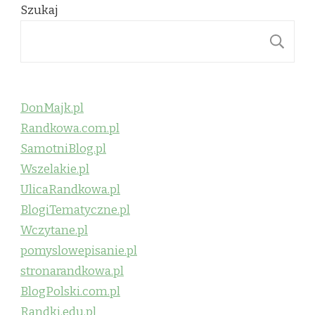
Szukaj
S
DonMajk.pl
Randkowa.com.pl
SamotniBlog.pl
Wszelakie.pl
UlicaRandkowa.pl
BlogiTematyczne.pl
Wczytane.pl
pomyslowepisanie.pl
stronarandkowa.pl
BlogPolski.com.pl
Randki.edu.pl